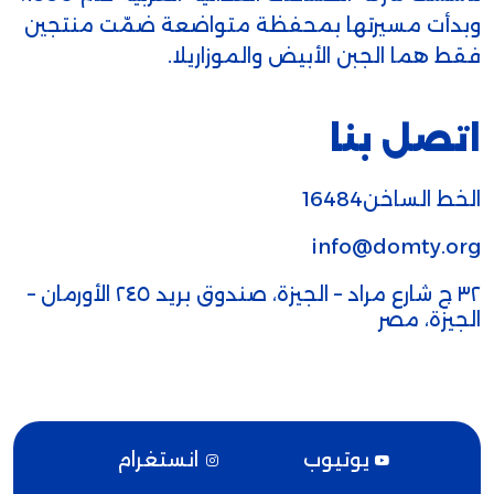
وبدأت مسيرتها بمحفظة متواضعة ضمّت منتجين
فقط هما الجبن الأبيض والموزاريلا.
اتصل بنا
الخط الساخن16484
info@domty.org
٣٢ ج شارع مراد – الجيزة، صندوق بريد ٢٤٥ الأورمان –
الجيزة، مصر
يوتيوب
انستغرام