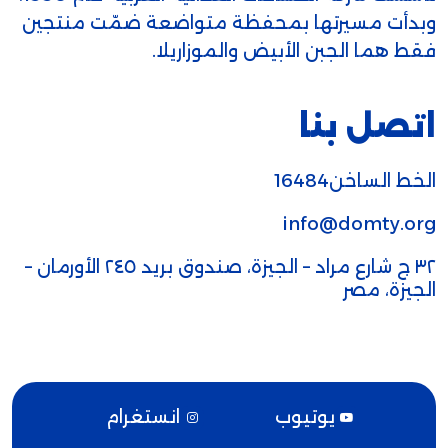
وبدأت مسيرتها بمحفظة متواضعة ضمّت منتجين
فقط هما الجبن الأبيض والموزاريلا.
اتصل بنا
الخط الساخن16484
info@domty.org
٣٢ ج شارع مراد – الجيزة، صندوق بريد ٢٤٥ الأورمان –
الجيزة، مصر
يوتيوب
انستغرام