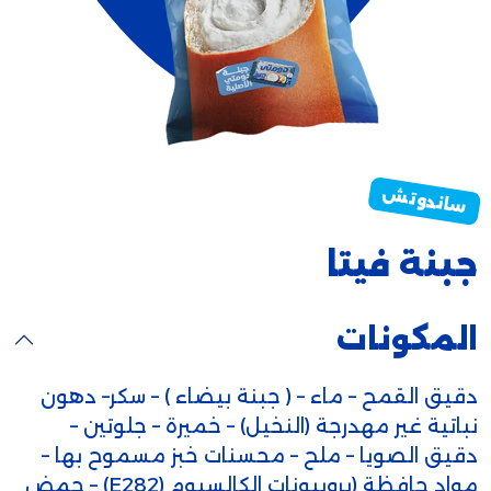
جبنة فيتا
المكونات
دقيق القمح – ماء – ( جبنة بيضاء ) – سكر– دهون
نباتية غير مهدرجة (النخيل) – خميرة – جلوتين –
دقيق الصويا – ملح – محسنات خبز مسموح بها –
مواد حافظة (بروبيونات الكالسيوم (E282) – حمض