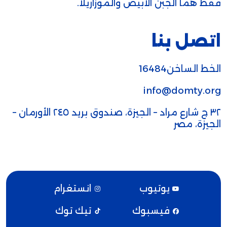
فقط هما الجبن الأبيض والموزاريلا.
اتصل بنا
الخط الساخن16484
info@domty.org
٣٢ ج شارع مراد – الجيزة، صندوق بريد ٢٤٥ الأورمان –
الجيزة، مصر
يوتيوب
انستغرام
فيسبوك
تيك توك