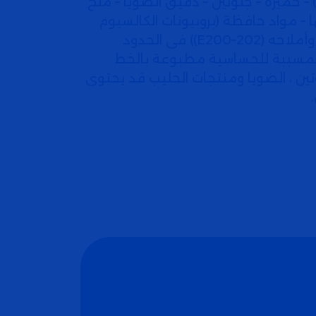
) – خميرة – جلوتين – دقيق الصويا – ملح
– مواد حافظة (بروبيونات الكالسيوم
(E282) – حمض السوربيك وأملاحه (E200–202)) فى الحدود
المسببة للحساسية مطبوعة بالخط
ين ، الصويا ومنتجات الحليب قد يحتوى