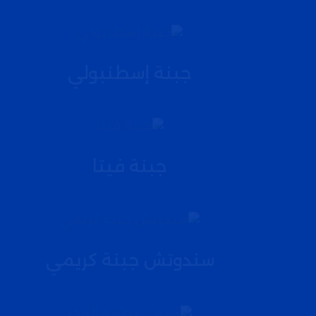
جبنة إسطنبولي
جبنة فيتا
سندوتش جبنة كريمي