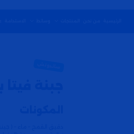
الرئيسية
من نحن
الاستدامة
المنتجات
وسائط
ع
جبنة فيتا 
المكونات
دقيق القمح – ماء – ( جبن