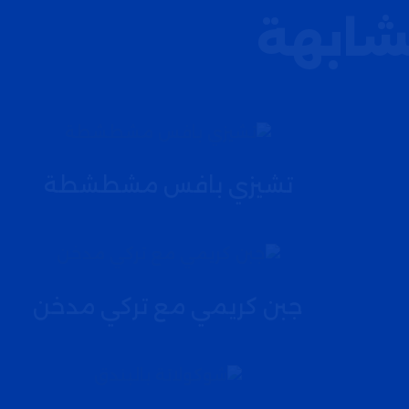
شابهة
تشيزي بافس مشطشطة
جبن كريمي مع تركي مدخن