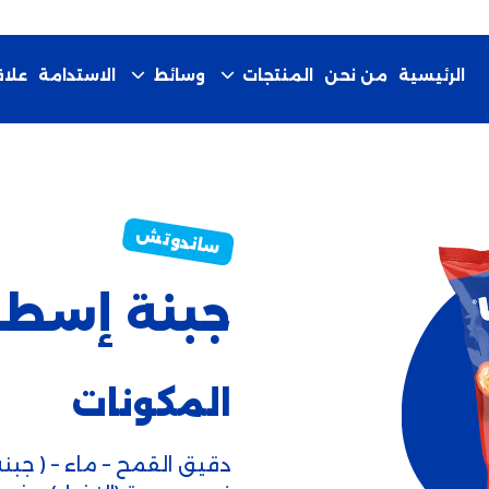
الرئيسية
من نحن
الاستدامة
المنتجات
وسائط
علا
جبنة إسطن
المكونات
دقيق القمح – ماء – ( جبن