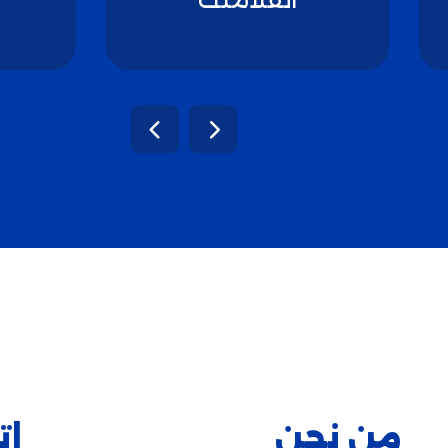
من نحن
ات