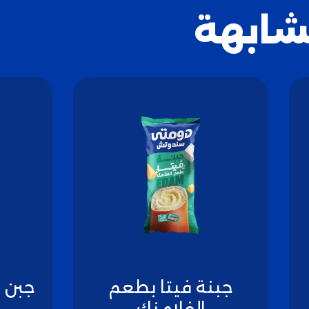
شابهة
جبنة فيتا بطعم
جبن ك
الفلامنك