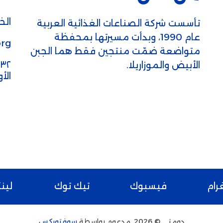
الخط
تأسست شركة الصناعات الغذائية العربية
عام 1990، وبدأت مسيرتها بمحفظة
rg
متواضعة ضمّت منتجين فقط هما الجبن
الأبيض والموزاريلا.
الأ
رام
فيسبوك
تيك توك
لين
دومتي © 2026. مدعوم بواسطة
سوفتوركس