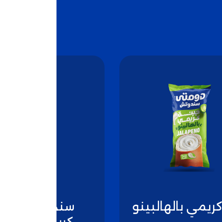
ريمي بالهالبينو
سندوتش جبنة
كريمي بالجبنة