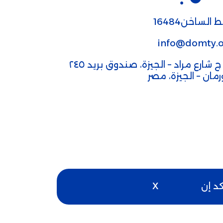
 الساخن16484
info@domty.o
٣٢ ج شارع مراد – الجيزة، صندوق بريد ٢٤٥
ورمان – الجيزة، مصر
كد إن
X