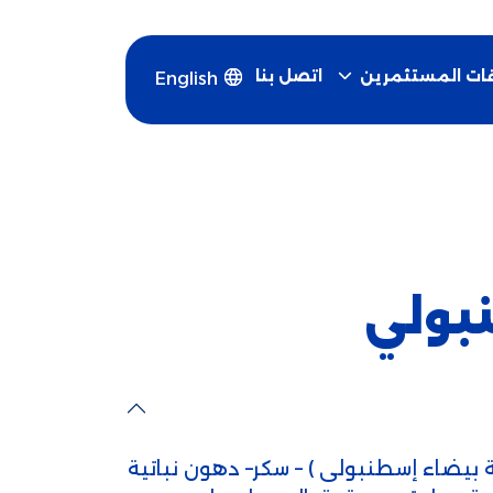
اتصل بنا
قات المستثمرين
English
بولي
ة بيضاء إسطنبولى ) – سكر– دهون نباتية