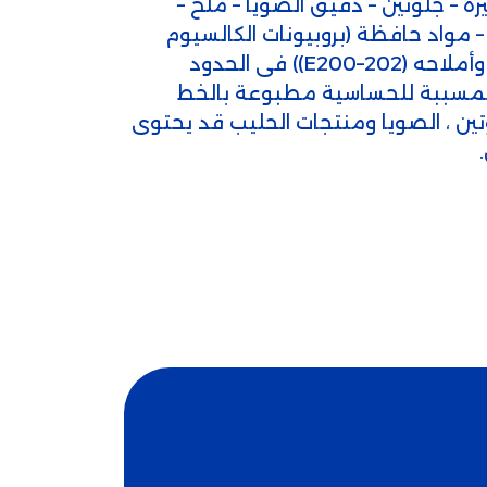
رة – جلوتين – دقيق الصويا – ملح –
مواد حافظة (بروبيونات الكالسيوم
(E282) – حمض السوربيك وأملاحه (E200–202)) فى الحدود
المسببة للحساسية مطبوعة بالخط
ين ، الصويا ومنتجات الحليب قد يحتوى