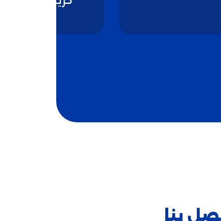
الرومي
صل بنا