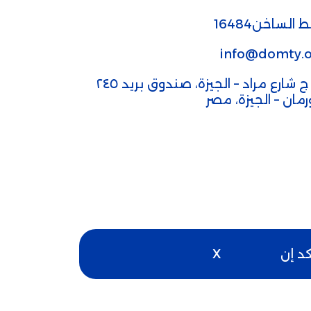
 الساخن16484
info@domty.o
٣٢ ج شارع مراد – الجيزة، صندوق بريد ٢٤٥
ورمان – الجيزة، مصر
كد إن
X