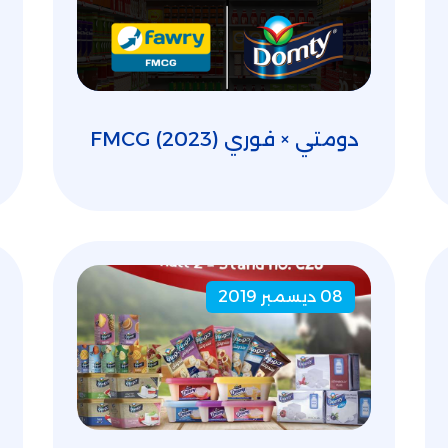
دومتي × فوري FMCG (2023)
08 ديسمبر 2019