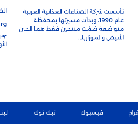
الخط
تأسست شركة الصناعات الغذائية العربية
عام 1990، وبدأت مسيرتها بمحفظة
rg
متواضعة ضمّت منتجين فقط هما الجبن
الأبيض والموزاريلا.
الأ
رام
فيسبوك
تيك توك
لين
دومتي © 2026. مدعوم بواسطة
سوفتوركس