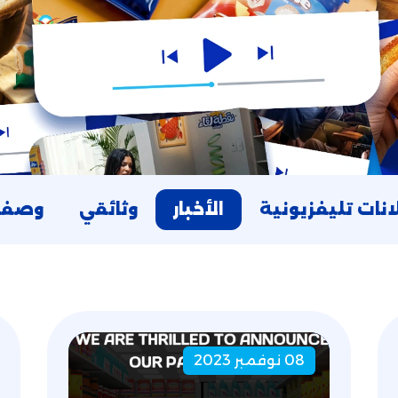
انات تليفزيونية
الأخبار
وثائقي
وصفا
08 نوفمبر 2023