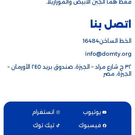
فقط هما الجبن الأبيض والموزاريلا.
اتصل بنا
الخط الساخن16484
info@domty.org
٣٢ ج شارع مراد – الجيزة، صندوق بريد ٢٤٥ الأورمان –
الجيزة، مصر
يوتيوب
انستغرام
فيسبوك
تيك توك