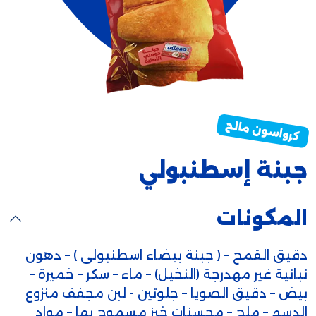
جبنة إسطنبولي
المكونات
دقيق القمح – ( جبنة بيضاء اسطنبولى ) – دهون
نباتية غير مهدرجة (النخيل) – ماء – سكر – خميرة –
بيض – دقيق الصويا – جلوتين - لبن مجفف منزوع
الدسم – ملح – محسنات خبز مسموح بها – مواد