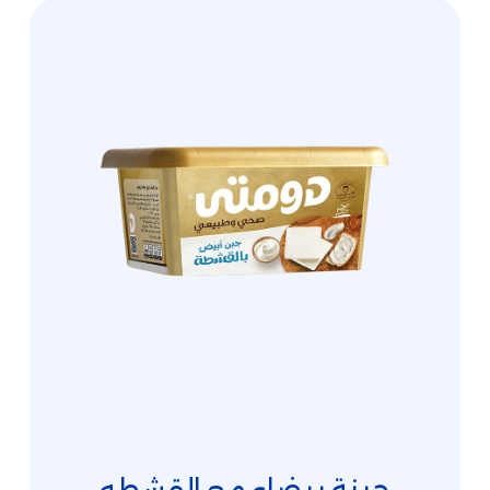
جبنة بيضاء مع القشطه