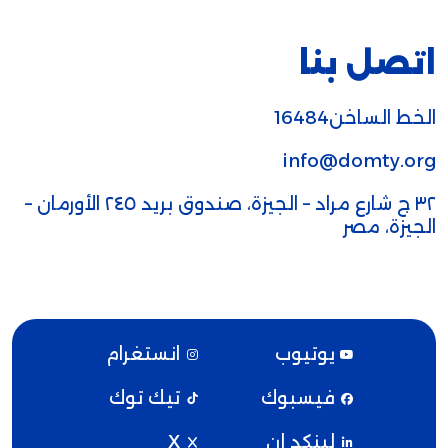
اتصل بنا
الخط الساخن16484
info@domty.org
٣٢ ج شارع مراد – الجيزة، صندوق بريد ٢٤٥ الأورمان –
الجيزة، مصر
يوتيوب
انستغرام
فيسبوك
تيك توك
لينكد إن
X