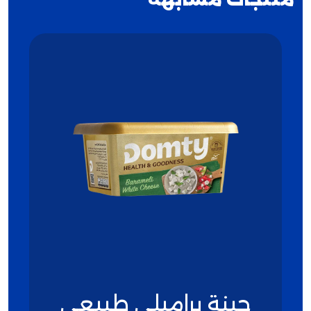
جبنة براميلي طبيعي