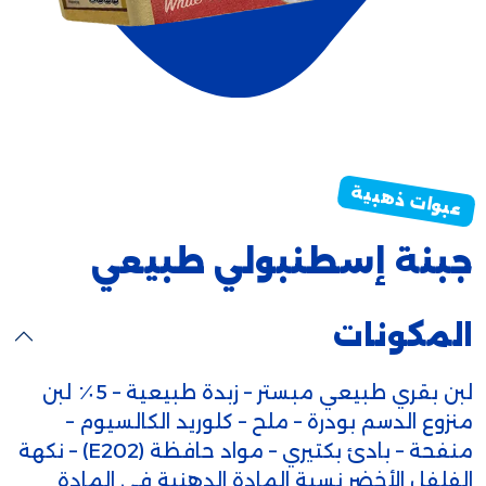
جبنة إسطنبولي طبيعي
المكونات
لبن بقري طبيعي مبستر – زبدة طبيعية – 5٪ لبن
منزوع الدسم بودرة – ملح – كلوريد الكالسيوم –
منفحة – بادئ بكتيري – مواد حافظة (E202) – نكهة
الفلفل الأخضر نسبة المادة الدهنية في المادة