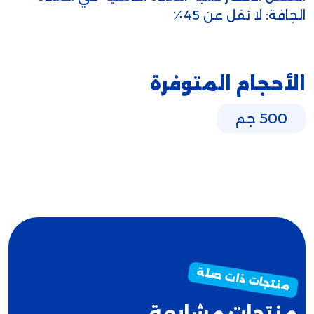
الجافة: لا تقل عن 45٪
الأحجام المتوفرة
500 جم
منتجات مشابهة