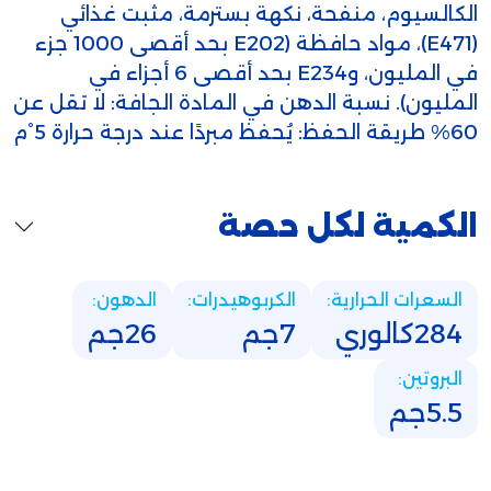
الكالسيوم، منفحة، نكهة بسترمة، مثبت غذائي
(E471)، مواد حافظة (E202 بحد أقصى 1000 جزء
في المليون، وE234 بحد أقصى 6 أجزاء في
المليون). نسبة الدهن في المادة الجافة: لا تقل عن
60% طريقة الحفظ: يُحفظ مبردًا عند درجة حرارة 5°م
الكمية لكل حصة
السعرات الحرارية:
الكربوهيدرات:
الدهون:
284كالوري
7جم
26جم
البروتين:
5.5جم