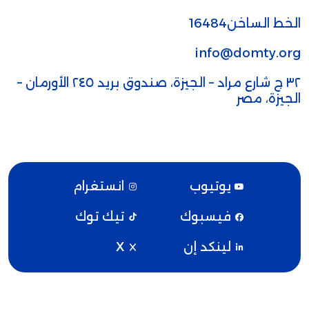
الخط الساخن16484
info@domty.org
٣٢ ج شارع مراد – الجيزة، صندوق بريد ٢٤٥ الأورمان –
الجيزة، مصر
يوتيوب
انستغرام
فيسبوك
تيك توك
لينكد إن
X
دومتي © 2026. مدعوم بواسطة
سوفتوركس