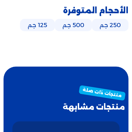
الأحجام المتوفرة
250 جم
500 جم
125 جم
منتجات مشابهة