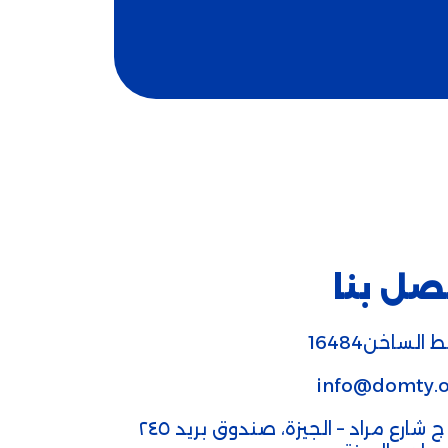
صل بنا
 الساخن16484
info@domty.o
٣٢ ج شارع مراد – الجيزة، صندوق بريد ٢٤٥