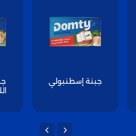
جبنة إسطنبولي
جب
ال