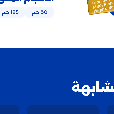
80 جم
125 جم
شابهة