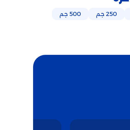
250 جم
500 جم