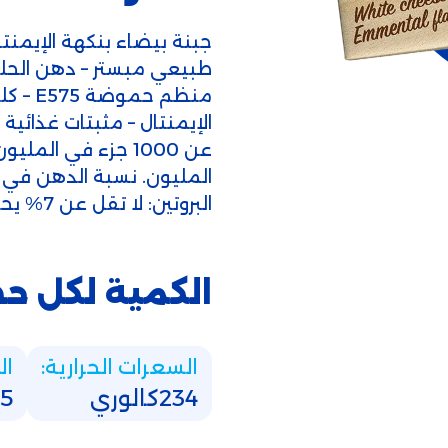
جبنة بيضاء بنكهة الإيمنت
طبيعي مبستر – دهن الحليب
منظم ح
البروتين: لا تقل عن 7% يحفظ في الثلاجة عند درجة حرارة 5° مئوية
الكمية لكل ح
السعرات الحرارية:
ال
234كالوري
6,5