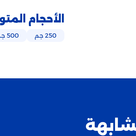
الأحجام المتو
250 جم
500 جم
شابهة