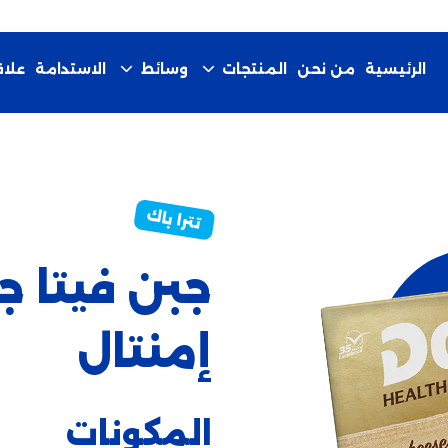
الرئيسية
من نحن
الاستدامة
المنتجات
وسائط
علا
جبن فيتا ج
إمنتال
المكونات