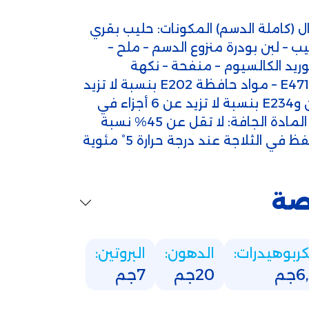
ال (كاملة الدسم) المكونات: حليب بقري
 – لبن بودرة منزوع الدسم – ملح –
موضة E575 – كلوريد الكالسيوم – منفحة – نكهة
الإيمنتال – مثبتات غذائية E471 – مواد حافظة E202 بنسبة لا تزيد
عن 1000 جزء في المليون وE234 بنسبة لا تزيد عن 6 أجزاء في
المليون. نسبة الدهن في المادة الجافة: لا تقل عن 45% نسبة
صة
كربوهيدرات:
الدهون:
البروتين:
جم
20جم
7جم