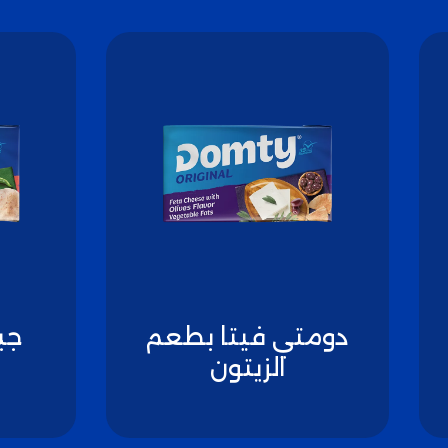
دومتي فيتا بطعم
جب
الزيتون