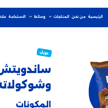
الرئيسية
من نحن
الاستدامة
المنتجات
وسائط
علا
ساندويتش 
وشوكولاتة
المكونات