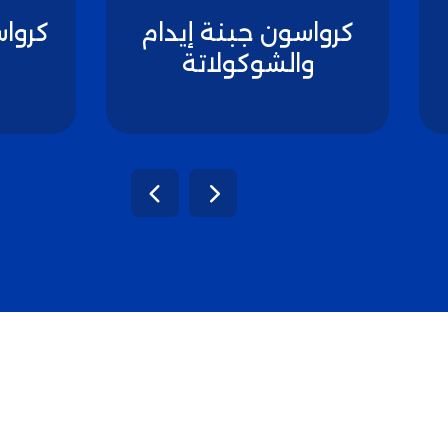
كرواسون جبنة إيدام
كرواس
والشوكولاتة