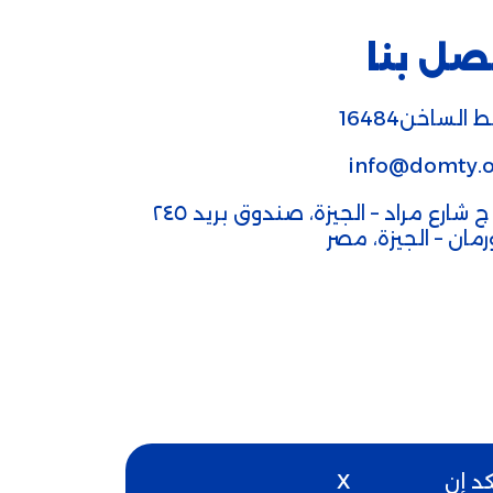
صل بنا
 الساخن16484
info@domty.o
٣٢ ج شارع مراد – الجيزة، صندوق بريد ٢٤٥
ورمان – الجيزة، مصر
كد إن
X