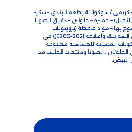
 كريمى / شوكولاتة بطعم البندق – سكر–
لنخيل) – خميرة – جلوتين – دقيق الصويا
ح بها – مواد حافظة (بروبيونات
الكالسيوم (E282) – حمض السوربيك وأملاحه (E200–202)) فى
مكونات المسببة للحساسية مطبوعة
لجلوتين ، الصويا ومنتجات الحليب قد
 البيض.