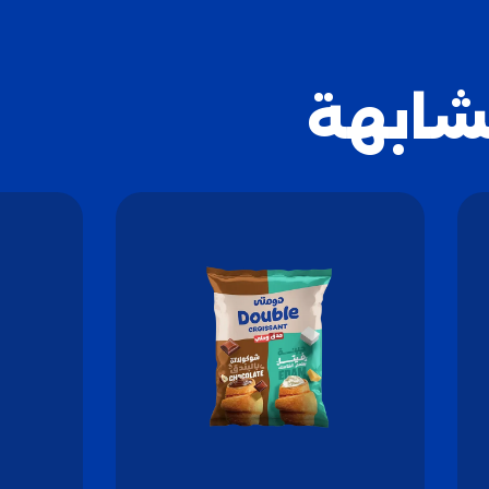
شابهة