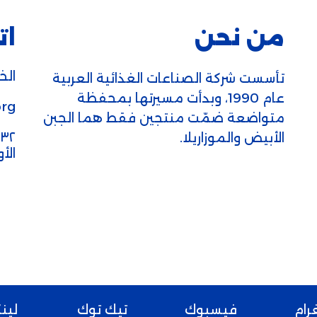
من نحن
ات
الخط
تأسست شركة الصناعات الغذائية العربية
عام 1990، وبدأت مسيرتها بمحفظة
rg
متواضعة ضمّت منتجين فقط هما الجبن
الأبيض والموزاريلا.
الأ
رام
فيسبوك
تيك توك
لين