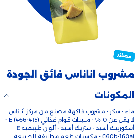
مشروب اناناس فائق الجودة
المكونات
ماء - سكر - مشروب فاكهة مصنع من مركز أناناس
لا يقل عن 10% - مثبتات قوام غذائي E (466-415) -
أسكوربيك أسيد - ستريك أسيد - ألوان طبيعية E
(160b-160a) - مكسبات طعم مطابقة للطبيعة