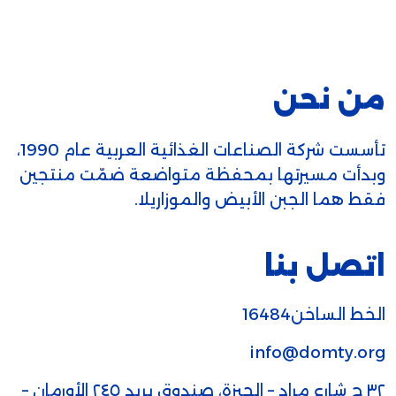
من نحن
تأسست شركة الصناعات الغذائية العربية عام 1990،
وبدأت مسيرتها بمحفظة متواضعة ضمّت منتجين
فقط هما الجبن الأبيض والموزاريلا.
اتصل بنا
الخط الساخن16484
info@domty.org
٣٢ ج شارع مراد – الجيزة، صندوق بريد ٢٤٥ الأورمان –