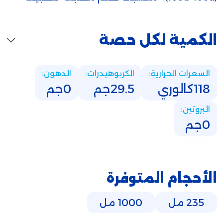
الكمية لكل حصة
السعرات الحرارية:
الكربوهيدرات:
الدهون:
118كالوري
29.5جم
0جم
البروتين:
0جم
الأحجام المتوفرة
235 مل
1000 مل