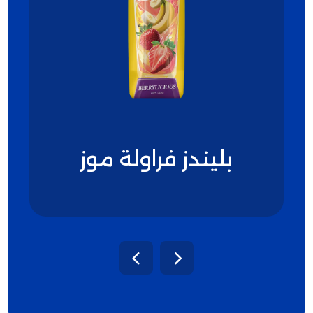
بليندز فراولة موز