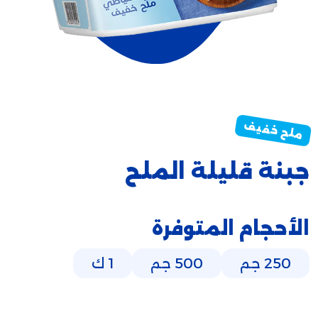
جبنة قليلة الملح
الأحجام المتوفرة
250 جم
500 جم
1 ك