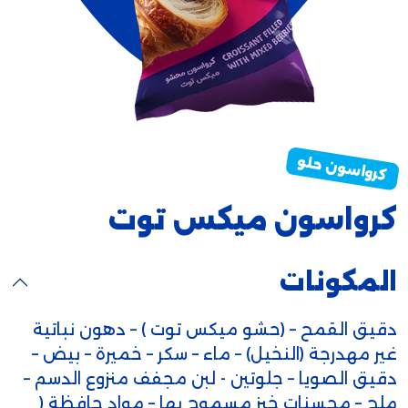
كرواسون ميكس توت
المكونات
دقيق القمح – (حشو ميكس توت ) – دهون نباتية
غير مهدرجة (النخيل) – ماء – سكر – خميرة – بيض –
دقيق الصويا – جلوتين - لبن مجفف منزوع الدسم –
ملح – محسنات خبز مسموح بها – مواد حافظة (