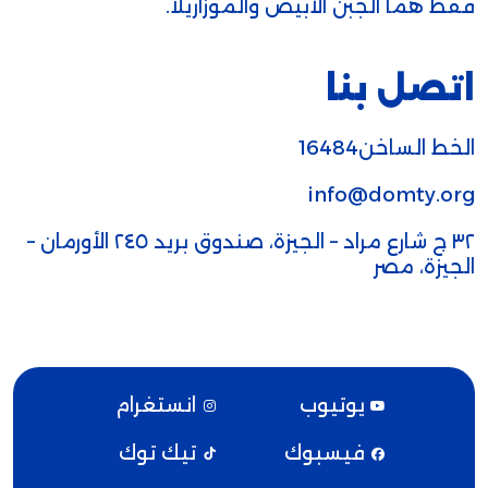
فقط هما الجبن الأبيض والموزاريلا.
اتصل بنا
الخط الساخن16484
info@domty.org
٣٢ ج شارع مراد – الجيزة، صندوق بريد ٢٤٥ الأورمان –
الجيزة، مصر
يوتيوب
انستغرام
فيسبوك
تيك توك