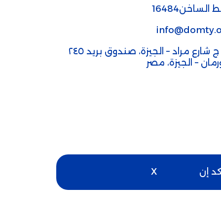
 الساخن16484
info@domty.o
٣٢ ج شارع مراد – الجيزة، صندوق بريد ٢٤٥
ورمان – الجيزة، مصر
كد إن
X