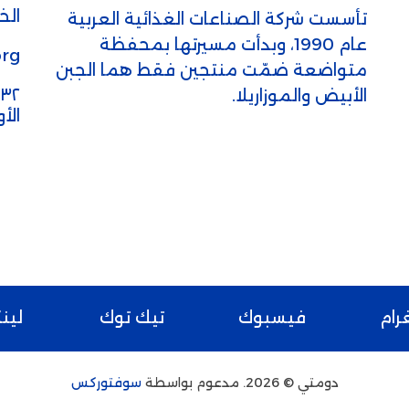
الخط
تأسست شركة الصناعات الغذائية العربية
عام 1990، وبدأت مسيرتها بمحفظة
rg
متواضعة ضمّت منتجين فقط هما الجبن
الأبيض والموزاريلا.
الأ
رام
فيسبوك
تيك توك
لين
دومتي © 2026. مدعوم بواسطة
سوفتوركس