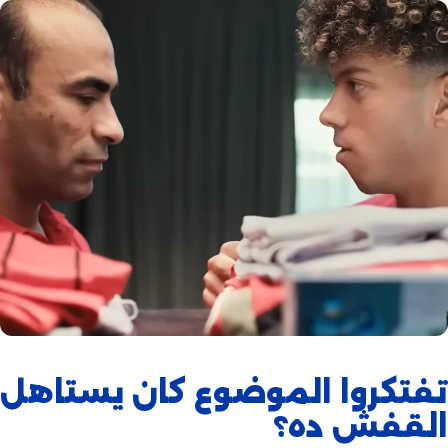
تفتكروا الموضوع كان يستاهل
القفش ده؟