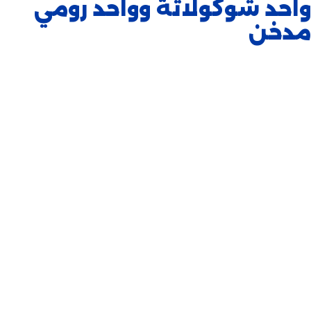
واحد شوكولاتة وواحد رومي
مدخن