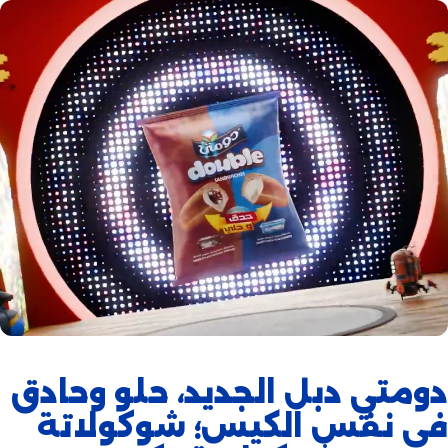
دومتي دبل الجديد، حلو وحادق
في نفس الكيس؛ شوكولاتة