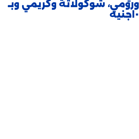
ورومي، شوكولاتة وكريمي وبـ
١٠جنيه