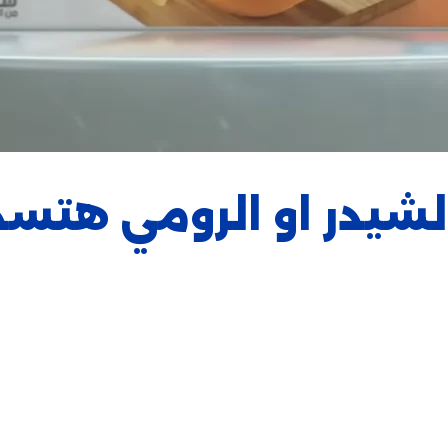
الشيدر او الرومي هت